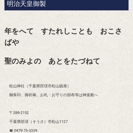
明治天皇御製
年をへて すたれしことも
おこさ
ばや
聖のみよの あとをたづねて
松山神社（千葉県匝瑳市松山鎮座）
御朱印、御祈祷、お札・お守りの頒布等は神楽殿へ
〒289-2152
千葉県匝瑳（そうさ）市松山1127
☎ 0479-73-3339